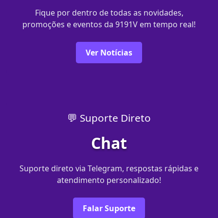
Fique por dentro de todas as novidades,
promoções e eventos da 9191V em tempo real!
Ver Notícias
💬 Suporte Direto
Chat
Suporte direto via Telegram, respostas rápidas e
atendimento personalizado!
Falar Suporte