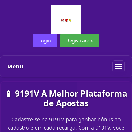
Login
Registrar-se
Menu
📱 9191V A Melhor Plataforma
de Apostas
Cadastre-se na 9191V para ganhar bônus no
cadastro e em cada recarga. Com a 9191V, você