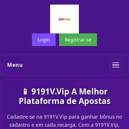
Login
Registrar-se
Menu
📱 9191V.Vip A Melhor
Plataforma de Apostas
Cadastre-se na 9191V.Vip para ganhar bônus no
cadastro e em cada recarga. Com a 9191V.Vip,