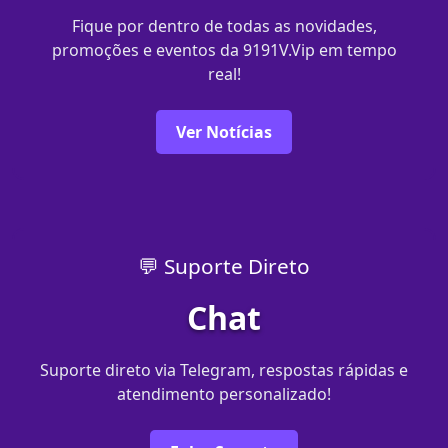
Fique por dentro de todas as novidades,
promoções e eventos da 9191V.Vip em tempo
real!
Ver Notícias
💬 Suporte Direto
Chat
Suporte direto via Telegram, respostas rápidas e
atendimento personalizado!