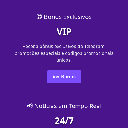
🎁 Bônus Exclusivos
VIP
Receba bônus exclusivos do Telegram,
promoções especiais e códigos promocionais
únicos!
Ver Bônus
📢 Notícias em Tempo Real
24/7