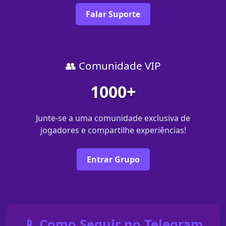
Falar Suporte
👥 Comunidade VIP
1000+
Junte-se a uma comunidade exclusiva de
jogadores e compartilhe experiências!
Entrar Grupo
📱 Como Seguir no Telegram