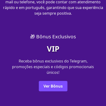
mail ou telefone, você pode contar com atendimento
rápido e em português, garantindo que sua experiência
seja sempre positiva.
🎁 Bônus Exclusivos
VIP
Receba bônus exclusivos do Telegram,
promoções especiais e códigos promocionais
únicos!
Ver Bônus