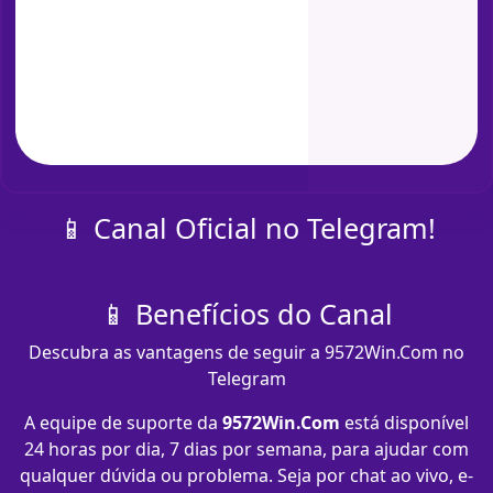
📱 Canal Oficial no Telegram!
📱 Benefícios do Canal
Descubra as vantagens de seguir a 9572Win.Com no
Telegram
A equipe de suporte da
9572Win.Com
está disponível
24 horas por dia, 7 dias por semana, para ajudar com
qualquer dúvida ou problema. Seja por chat ao vivo, e-