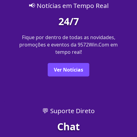
📢 Notícias em Tempo Real
24/7
Fique por dentro de todas as novidades,
promoções e eventos da 9572Win.Com em
tempo real!
Ver Notícias
💬 Suporte Direto
Chat