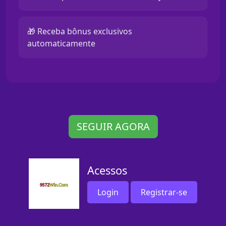
🎁 Receba bônus exclusivos
automaticamente
SEGUIR AGORA
Acessos
Login
Registrar-se