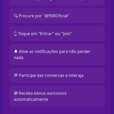
🔍 Procure por "@95ROficial"
👆 Toque em "Entrar" ou "Join"
🔔 Ative as notificações para não perder
nada
💬 Participe das conversas e interaja
🎁 Receba bônus exclusivos
automaticamente