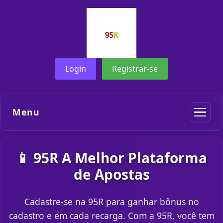
Login
Registrar-se
Menu
📱 95R A Melhor Plataforma
de Apostas
Cadastre-se na 95R para ganhar bônus no
cadastro e em cada recarga. Com a 95R, você tem