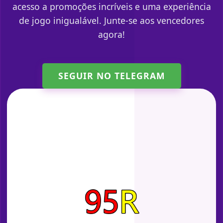
acesso a promoções incríveis e uma experiência
de jogo inigualável. Junte-se aos vencedores
agora!
SEGUIR NO TELEGRAM