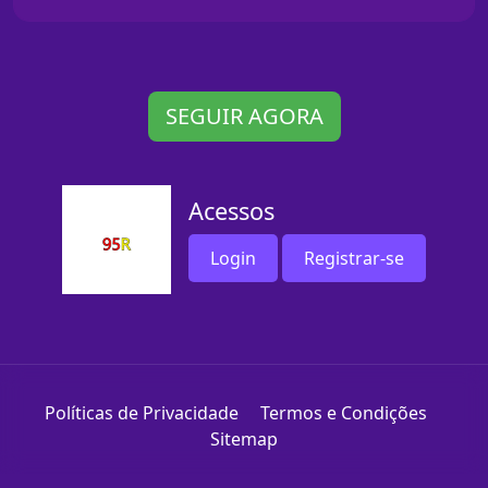
SEGUIR AGORA
Acessos
Login
Registrar-se
Políticas de Privacidade
Termos e Condições
Sitemap