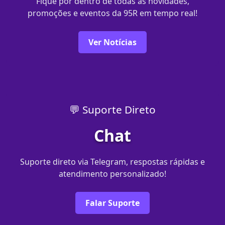
Fique por dentro de todas as novidades,
promoções e eventos da 95R em tempo real!
Ver Notícias
💬 Suporte Direto
Chat
Suporte direto via Telegram, respostas rápidas e
atendimento personalizado!
Falar Suporte