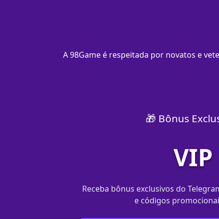
A 98Game é respeitada por novatos e vete
🎁 Bônus Exclu
VIP
Receba bônus exclusivos do Telegra
e códigos promocionai