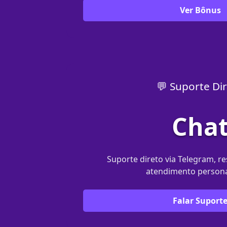
Ver Bônus
💬 Suporte Di
Cha
Suporte direto via Telegram, r
atendimento persona
Falar Suport