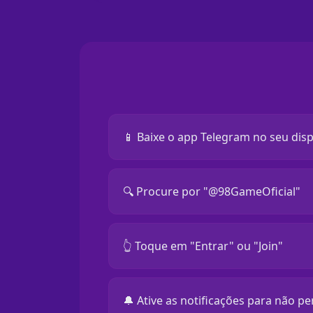
📱 Baixe o app Telegram no seu disp
🔍 Procure por "@98GameOficial"
👆 Toque em "Entrar" ou "Join"
🔔 Ative as notificações para não p