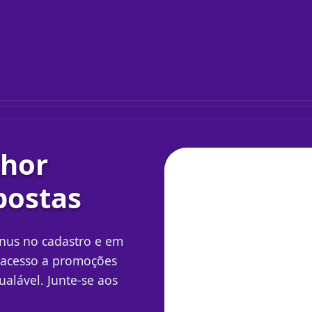
lhor
postas
nus no cadastro e em
 acesso a promoções
ualável. Junte-se aos