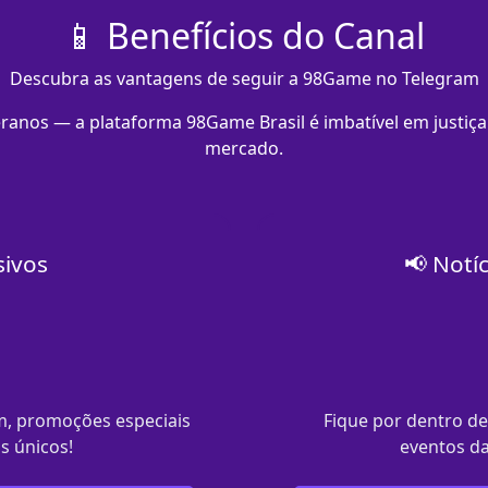
📱 Benefícios do Canal
Descubra as vantagens de seguir a 98Game no Telegram
ranos — a plataforma 98Game Brasil é imbatível em justiç
mercado.
sivos
📢 Notí
m, promoções especiais
Fique por dentro d
s únicos!
eventos d