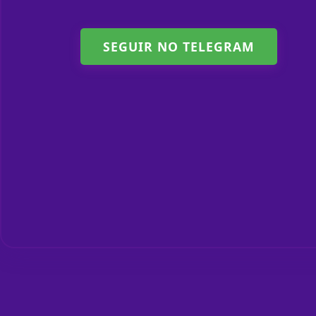
SEGUIR NO TELEGRAM