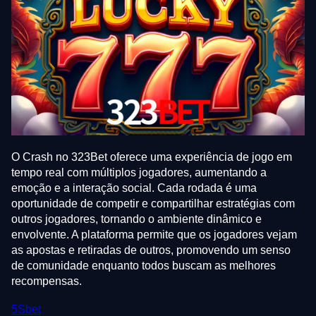
O Crash no 323Bet oferece uma experiência de jogo em
tempo real com múltiplos jogadores, aumentando a
emoção e a interação social. Cada rodada é uma
oportunidade de competir e compartilhar estratégias com
outros jogadores, tornando o ambiente dinâmico e
envolvente. A plataforma permite que os jogadores vejam
as apostas e retiradas de outros, promovendo um senso
de comunidade enquanto todos buscam as melhores
recompensas.
5Sbet