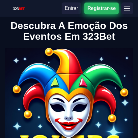
Entrar
Registrar-se
Descubra A Emoção Dos
Eventos Em 323Bet