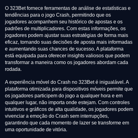
O 323Bet fornece ferramentas de análise de estatísticas e
tendências para o jogo Crash, permitindo que os
jogadores acompanhem seu histórico de apostas e os
padrões de multiplicadores. Com estas informações, os
jogadores podem ajustar suas estratégias de forma mais
eficaz, tornando suas decisões de aposta mais informadas
e aumentando suas chances de sucesso. A plataforma
está equipada para oferecer insights valiosos que podem
transformar a maneira como os jogadores abordam cada
rodada.
A experiência móvel do Crash no 323Bet é inigualável. A
plataforma otimizada para dispositivos móveis permite que
os jogadores participem do jogo a qualquer hora e em
qualquer lugar, não importa onde estejam. Com controles
intuitivos e gráficos de alta qualidade, os jogadores podem
vivenciar a emoção do Crash sem interrupções,
garantindo que cada momento de lazer se transforme em
uma oportunidade de vitória.