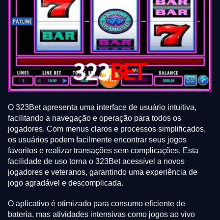
O 323Bet apresenta uma interface de usuário intuitiva,
facilitando a navegação e operação para todos os
jogadores. Com menus claros e processos simplificados,
os usuários podem facilmente encontrar seus jogos
favoritos e realizar transações sem complicações. Esta
facilidade de uso torna o 323Bet acessível a novos
jogadores e veteranos, garantindo uma experiência de
jogo agradável e descomplicada.
O aplicativo é otimizado para consumo eficiente de
bateria, mas atividades intensivas como jogos ao vivo