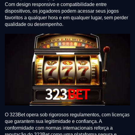
Com design responsivo e compatibilidade entre
dispositivos, os jogadores podem acessar seus jogos
favoritos a qualquer hora e em qualquer lugar, sem perder
qualidade ou desempenho.
O 323Bet opera sob rigorosos regulamentos, com licenças
que garantem sua legitimidade e confiança. A
conformidade com normas internacionais reforça a
reputação do 323Bet como uma plataforma segura e