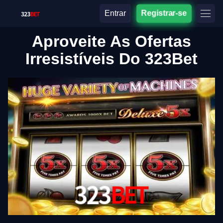
Entrar
Registrar-se
Aproveite As Ofertas
Irresistíveis Do 323Bet