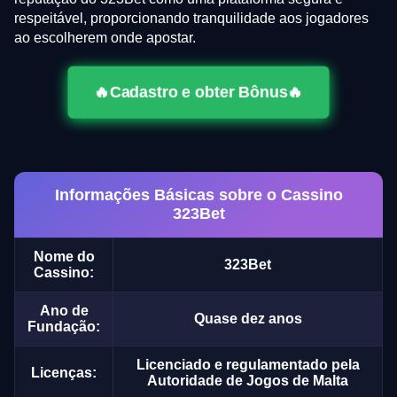
respeitável, proporcionando tranquilidade aos jogadores
ao escolherem onde apostar.
🔥Cadastro e obter Bônus🔥
Informações Básicas sobre o Cassino
323Bet
Nome do
323Bet
Cassino:
Ano de
Quase dez anos
Fundação:
Licenciado e regulamentado pela
Licenças:
Autoridade de Jogos de Malta